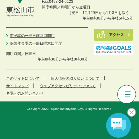
Fax:0493-24-6123
開庁時間／月曜日から金曜日
（祝日、12月29日から1月3日を除く）
午前8時30分から午後5時15分
アクセス
市民課の一部日曜窓口開庁
保険年金課の一部日曜窓口開庁
開庁時間／
日曜日
午前8時30分から午後0時30分
このサイトについて
個人情報の取り扱いについて
サイトマップ
ウェブアクセシビリティについて
各課へのお問い合わせ
ひ
が
Copyright 2023 Higashimatsuyama City All Rights Reserved.
し
ま
つ
や
ま