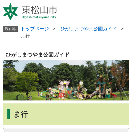
ペ
メ
ー
ニ
ジ
ュ
の
ー
先
を
トップページ
>
ひがしまつやま公園ガイド
>
現在地
頭
飛
ま行
で
ば
す
し
。
て
ひがしまつやま公園ガイド
本
文
へ
本
文
ま行