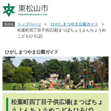
ペ
メ
ー
ニ
ジ
ュ
の
ー
先
を
トップページ
>
ひがしまつやま公園ガイド
>
現在地
頭
飛
松葉町四丁目子供広場(まつばちょうよんちょうめ
で
ば
こどもひろば)
す
し
。
て
本
ひがしまつやま公園ガイド
文
へ
本
文
松葉町四丁目子供広場(まつばちょ
うよんちょうめこどもひろば)