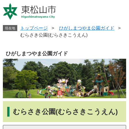
ペ
メ
ー
ニ
ジ
ュ
の
ー
先
を
トップページ
>
ひがしまつやま公園ガイド
>
現在地
頭
飛
むらさき公園(むらさきこうえん)
で
ば
す
し
。
て
ひがしまつやま公園ガイド
本
文
へ
本
文
むらさき公園(むらさきこうえん)