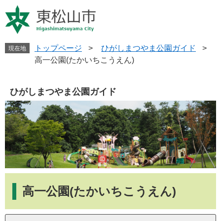
ペ
メ
ー
ニ
ジ
ュ
の
ー
先
を
トップページ
>
ひがしまつやま公園ガイド
>
現在地
頭
飛
高一公園(たかいちこうえん)
で
ば
す
し
。
て
ひがしまつやま公園ガイド
本
文
へ
本
文
高一公園(たかいちこうえん)