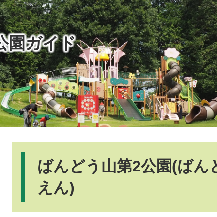
公園ガイド
本
文
ばんどう山第2公園(ば
えん)