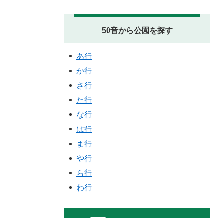
50音から公園を探す
あ行
か行
さ行
た行
な行
は行
ま行
や行
ら行
わ行