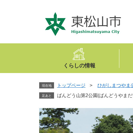
ペ
メ
ー
ニ
ジ
ュ
の
ー
先
を
頭
飛
で
ば
す
し
。
て
くらしの情報
本
文
へ
トップページ
>
ひがしまつやま
現在地
ばんどう山第2公園(ばんどうやまだ
足あと