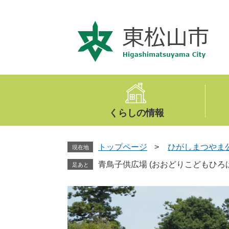
ペ
メ
ー
ニ
ジ
ュ
の
ー
先
を
頭
飛
で
ば
す
し
。
て
くらしの情報
本
文
へ
トップページ
>
ひがしまつやま
現在地
青鳥子供広場 (おおどりこどもひろば
足あと