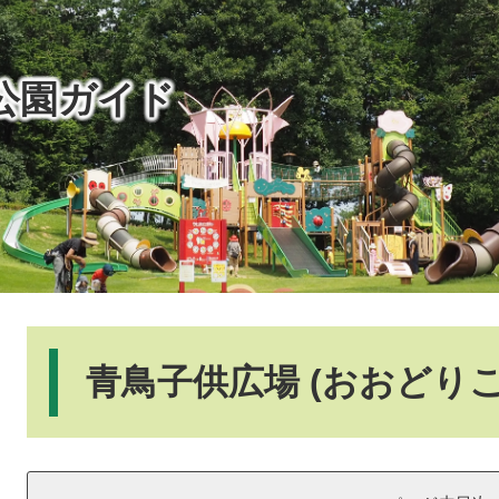
公園ガイド
本
文
青鳥子供広場 (おおどり