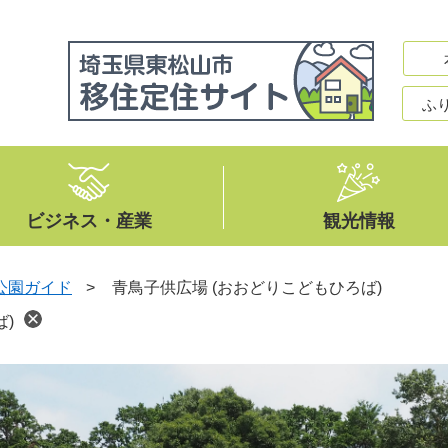
ふ
ビジネス・産業
観光情報
公園ガイド
>
青鳥子供広場 (おおどりこどもひろば)
)