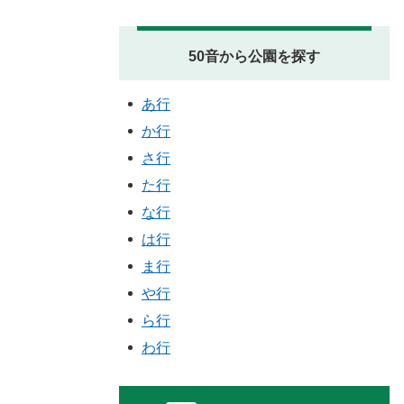
50音から公園を探す
あ行
か行
さ行
た行
な行
は行
ま行
や行
ら行
わ行