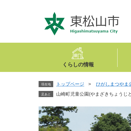
ペ
メ
ー
ニ
ジ
ュ
の
ー
先
を
頭
飛
で
ば
す
し
。
て
くらしの情報
本
文
へ
トップページ
>
ひがしまつやま
現在地
山崎町児童公園(やまざきちょうじど
足あと