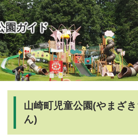
公園ガイド
本
文
山崎町児童公園(やまざ
ん)