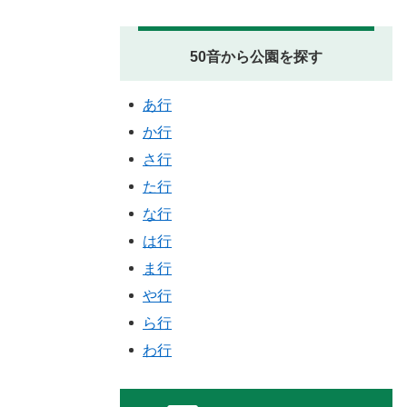
50音から公園を探す
あ行
か行
さ行
た行
な行
は行
ま行
や行
ら行
わ行