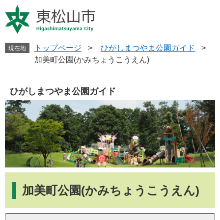
ペ
メ
ー
ニ
ジ
ュ
の
ー
先
を
トップページ
>
ひがしまつやま公園ガイド
>
現在地
頭
飛
加美町公園(かみちょうこうえん)
で
ば
す
し
。
て
ひがしまつやま公園ガイド
本
文
へ
本
文
加美町公園(かみちょうこうえん)