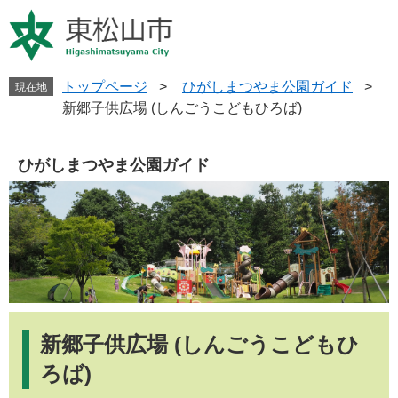
ペ
メ
ー
ニ
ジ
ュ
の
ー
先
を
トップページ
>
ひがしまつやま公園ガイド
>
現在地
頭
飛
新郷子供広場 (しんごうこどもひろば)
で
ば
す
し
。
て
ひがしまつやま公園ガイド
本
文
へ
本
文
新郷子供広場 (しんごうこどもひ
ろば)