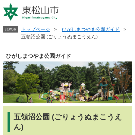
ペ
メ
ー
ニ
ジ
ュ
の
ー
先
を
トップページ
>
ひがしまつやま公園ガイド
>
現在地
頭
飛
五領沼公園 (ごりょうぬまこうえん)
で
ば
す
し
。
て
ひがしまつやま公園ガイド
本
文
へ
本
文
五領沼公園 (ごりょうぬまこうえ
ん)