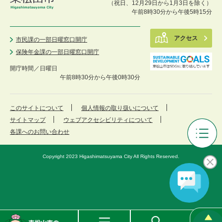
（祝日、12月29日から1月3日を除く）
午前8時30分から午後5時15分
アクセス
市民課の一部日曜窓口開庁
保険年金課の一部日曜窓口開庁
開庁時間／
日曜日
午前8時30分から午後0時30分
このサイトについて
個人情報の取り扱いについて
サイトマップ
ウェブアクセシビリティについて
各課へのお問い合わせ
ひ
が
Copyright 2023 Higashimatsuyama City All Rights Reserved.
し
ま
つ
や
ま
公
東
メ
検
園