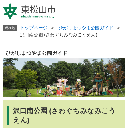
ペ
メ
ー
ニ
ジ
ュ
の
ー
先
を
トップページ
>
ひがしまつやま公園ガイド
>
現在地
頭
飛
沢口南公園 (さわぐちみなみこうえん)
で
ば
す
し
。
て
ひがしまつやま公園ガイド
本
文
へ
本
文
沢口南公園 (さわぐちみなみこう
えん)