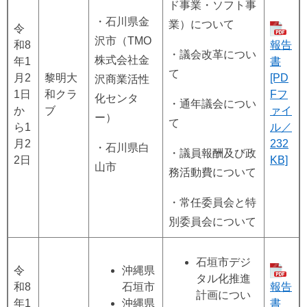
ド事業・ソフト事
・石川県金
業）について
令
沢市（TMO
和8
報告
・議会改革につい
株式会社金
年1
書
て
月2
黎明大
[PD
沢商業活性
1日
和クラ
Fフ
化センタ
・通年議会につい
か
ブ
ァイ
ー）
て
ら1
ル／
月2
232
・石川県白
・議員報酬及び政
2日
KB]
山市
務活動費について
・常任委員会と特
別委員会について
​石垣市デジ
令
沖縄県
タル化推進
和8
石垣市
報告
計画につい
年1
沖縄県
書