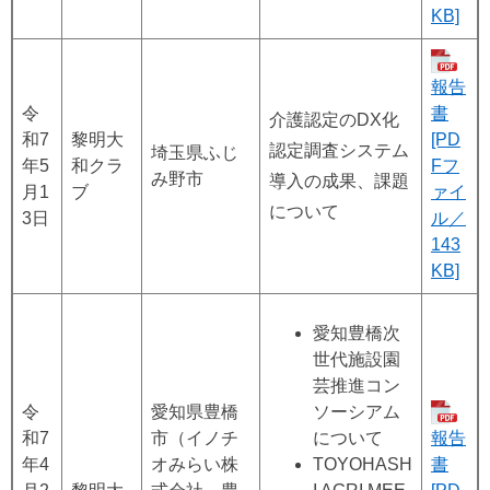
KB]
報告
令
書
介護認定のDX化
和7
黎明大
[PD
認定調査システム
埼玉県ふじ
年5
和クラ
Fフ
み野市
導入の成果、課題
月1
ブ
ァイ
について
3日
ル／
143
KB]
​愛知豊橋次
世代施設園
芸推進コン
令
​愛知県豊橋
ソーシアム
和7
市（イノチ
について
報告
年4
オみらい株
TOYOHASH
書