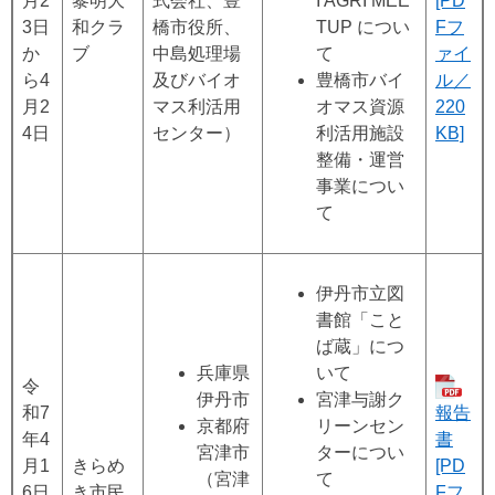
月2
黎明大
式会社、豊
I AGRI MEE
[PD
3日
和クラ
橋市役所、
TUP につい
Fフ
か
ブ
中島処理場
て
ァイ
ら4
及びバイオ
豊橋市バイ
ル／
月2
マス利活用
オマス資源
220
4日
センター）
利活用施設
KB]
整備・運営
事業につい
て
​伊丹市立図
書館「こと
ば蔵」につ
​兵庫県
いて
令
伊丹市
宮津与謝ク
和7
報告
京都府
リーンセン
年4
書
宮津市
ターについ
月1
きらめ
[PD
（宮津
て
6日
き市民
Fフ