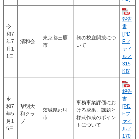
報告
令
書
和7
[PD
東京都三鷹
朝の校庭開放につ
年7
清和会
Fフ
市
いて
月1
ァイ
1日
ル／
315
KB]
報告
令
書
事務事業評価にお
和7
黎明大
[PD
茨城県那珂
ける成果、課題と
年5
和クラ
Fフ
市
様式作成のポイン
月1
ブ
ァイ
トについて
5日
ル／
170