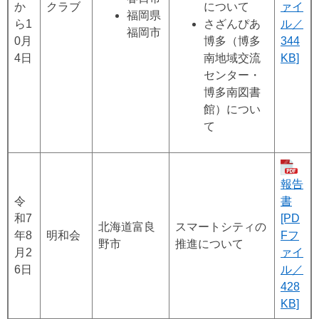
か
クラブ
について
ァイ
福岡県
ら1
さざんぴあ
ル／
福岡市
0月
博多（博多
344
4日
南地域交流
KB]
センター・
博多南図書
館）につい
て
報告
令
書
和7
[PD
北海道富良
スマートシティの
年8
明和会
Fフ
野市
推進について
月2
ァイ
6日
ル／
428
KB]