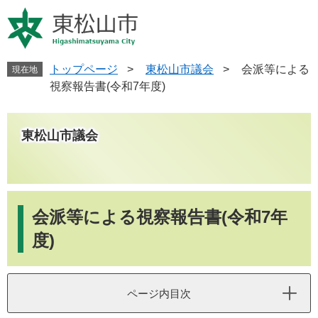
ペ
メ
ー
ニ
ジ
ュ
の
ー
先
を
トップページ
>
東松山市議会
>
会派等による
現在地
頭
飛
視察報告書(令和7年度)
で
ば
す
し
。
て
東松山市議会
本
文
へ
本
文
会派等による視察報告書(令和7年
度)
ページ内目次