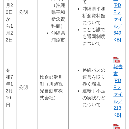
て
月2
（沖縄
[PD
沖縄県平和
0日
公明
県平和
Fフ
祈念資料館
か
祈念資
ァイ
について
ら1
料館）
ル／
こども誰で
月2
沖縄県
649
も通園制度
2日
浦添市
KB]
について
報告
令
路線バスの
書
和7
比企郡滑川
運営を取り
[PD
年1
町（川越観
巻く環境
公明
Fフ
2月
光自動車株
運転手不足
ァイ
10
式会社）
の実状など
ル／
日
について
213
KB]