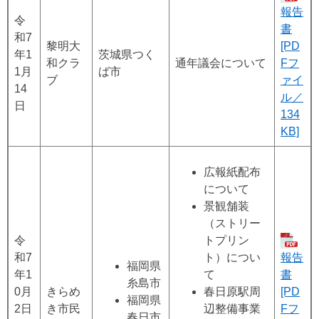
報告
令
書
和7
黎明大
[PD
年1
茨城県つく
和クラ
通年議会について
Fフ
1月
ば市
ブ
ァイ
14
ル／
日
134
KB]
広報紙配布
について
景観舗装
（ストリー
令
トプリン
和7
ト）につい
報告
福岡県
年1
て
書
糸島市
0月
きらめ
春日原駅周
[PD
福岡県
2日
き市民
辺整備事業
Fフ
春日市