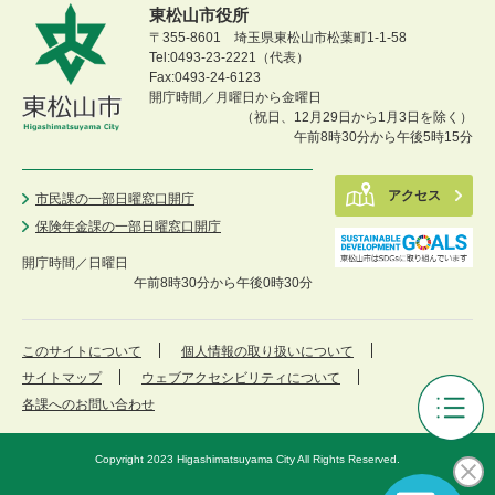
東松山市役所
〒355-8601 埼玉県東松山市松葉町1-1-58
Tel:0493-23-2221（代表）
Fax:0493-24-6123
開庁時間／月曜日から金曜日
（祝日、12月29日から1月3日を除く）
午前8時30分から午後5時15分
アクセス
市民課の一部日曜窓口開庁
保険年金課の一部日曜窓口開庁
開庁時間／
日曜日
午前8時30分から午後0時30分
このサイトについて
個人情報の取り扱いについて
サイトマップ
ウェブアクセシビリティについて
各課へのお問い合わせ
東
松
Copyright 2023 Higashimatsuyama City All Rights Reserved.
山
市