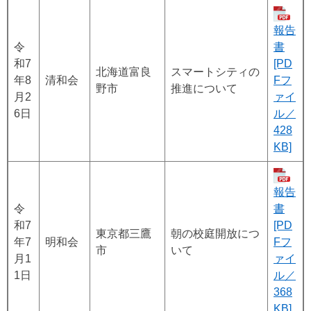
報告
令
書
和7
[PD
北海道富良
スマートシティの
年8
清和会
Fフ
野市
推進について
月2
ァイ
6日
ル／
428
KB]
報告
令
書
和7
[PD
東京都三鷹
朝の校庭開放につ
年7
明和会
Fフ
市
いて
月1
ァイ
1日
ル／
368
KB]