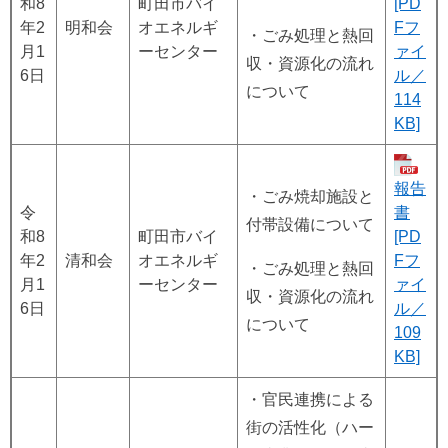
和8
町田市バイ
[PD
年2
明和会
オエネルギ
Fフ
・ごみ処理と熱回
月1
ーセンター
ァイ
収・資源化の流れ
6日
ル／
について
114
KB]
報告
・ごみ焼却施設と
令
書
付帯設備について
和8
町田市バイ
[PD
年2
清和会
オエネルギ
Fフ
・ごみ処理と熱回
月1
ーセンター
ァイ
収・資源化の流れ
6日
ル／
について
109
KB]
・官民連携による
街の活性化（ハー