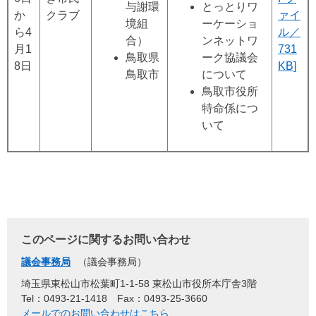
与謝環
とっとりワ
か
クラブ
ァイ
境組
ーケーショ
ら4
ル／
合）
ンネットワ
月1
731
鳥取県
ーク協議会
8日
KB]
鳥取市
について
鳥取市役所
特命係につ
いて
このページに関するお問い合わせ
議会事務局
議会事務局
埼玉県東松山市松葉町1-1-58 東松山市役所本庁舎3階
Tel：0493-21-1418
Fax：0493-25-3660
メールでのお問い合わせはこちら