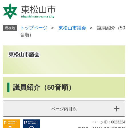
ペ
メ
ー
ニ
ジ
ュ
の
ー
先
を
トップページ
>
東松山市議会
>
議員紹介（50
現在地
頭
飛
音順）
で
ば
す
し
。
て
東松山市議会
本
文
へ
本
文
議員紹介（50音順）
ページ内目次
ページID：0023224