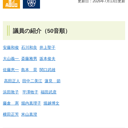
更新日：2026年7月13日更新
議員の紹介（50音順）
安藤和俊
石川和良
井上聖子
大山義一
斎藤雅男
坂本俊夫
佐藤恵一
島本 晃
関口武雄
高田正人
田中二美江
蓮見 節
浜田敦子
平澤牧子
福田武彦
藤倉 憲
堀内真理子
堀越博文
横田正芳
米山真澄