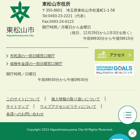
東松山市役所
〒355-8601 埼玉県東松山市松葉町1-1-58
Tel:0493-23-2221（代表）
Fax:0493-24-6123
開庁時間／月曜日から金曜日
（祝日、12月29日から1月3日を除く）
午前8時30分から午後5時15分
アクセス
市民課の一部日曜窓口開庁
保険年金課の一部日曜窓口開庁
開庁時間／
日曜日
午前8時30分から午後0時30分
このサイトについて
個人情報の取り扱いについて
サイトマップ
ウェブアクセシビリティについて
各課へのお問い合わせ
東
松
Copyright 2023 Higashimatsuyama City All Rights Reserved.
山
市