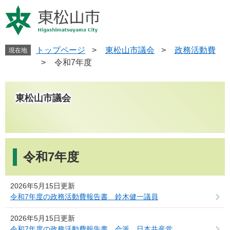
ペ
メ
ー
ニ
ジ
ュ
の
ー
先
を
トップページ
>
東松山市議会
>
政務活動費
現在地
頭
飛
>
令和7年度
で
ば
す
し
。
て
東松山市議会
本
文
へ
本
文
令和7年度
2026年5月15日更新
令和7年度の政務活動費報告書 鈴木健一議員
2026年5月15日更新
令和7年度の政務活動費報告書 会派 日本共産党