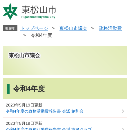
ペ
メ
ー
ニ
ジ
ュ
の
ー
先
を
トップページ
>
東松山市議会
>
政務活動費
現在地
頭
飛
>
令和4年度
で
ば
す
し
。
て
東松山市議会
本
文
へ
本
文
令和4年度
2023年5月19日更新
令和4年度の政務活動費報告書 会派 創和会
2023年5月19日更新
令和4年度の政務活動費報告書 会派 市民クラブ