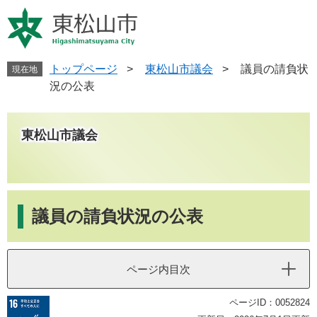
ペ
メ
ー
ニ
ジ
ュ
の
ー
先
を
トップページ
>
東松山市議会
>
議員の請負状
現在地
頭
飛
況の公表
で
ば
す
し
。
て
東松山市議会
本
文
へ
本
文
議員の請負状況の公表
ページ内目次
ページID：0052824