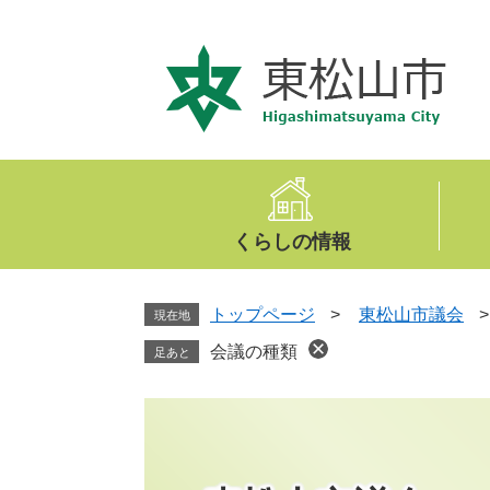
ペ
メ
ー
ニ
ジ
ュ
の
ー
先
を
頭
飛
で
ば
す
し
。
て
くらしの情報
本
文
へ
トップページ
>
東松山市議会
現在地
会議の種類
足あと