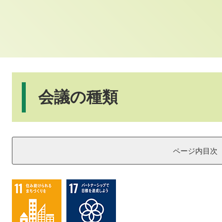
本
文
会議の種類
ページ内目次