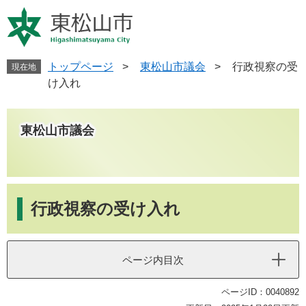
ペ
メ
ー
ニ
ジ
ュ
の
ー
先
を
トップページ
>
東松山市議会
>
行政視察の受
現在地
頭
飛
け入れ
で
ば
す
し
。
て
東松山市議会
本
文
へ
本
文
行政視察の受け入れ
ページ内目次
ページID：0040892