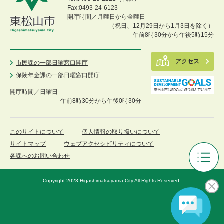
Fax:0493-24-6123
開庁時間／月曜日から金曜日
（祝日、12月29日から1月3日を除く）
午前8時30分から午後5時15分
アクセス
市民課の一部日曜窓口開庁
保険年金課の一部日曜窓口開庁
開庁時間／
日曜日
午前8時30分から午後0時30分
このサイトについて
個人情報の取り扱いについて
サイトマップ
ウェブアクセシビリティについて
各課へのお問い合わせ
東
松
Copyright 2023 Higashimatsuyama City All Rights Reserved.
山
市
議
会