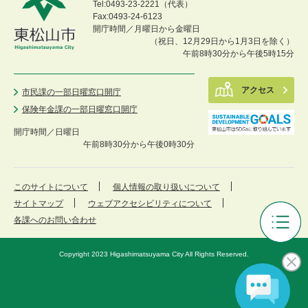
Tel:0493-23-2221（代表）
Fax:0493-24-6123
開庁時間／月曜日から金曜日
（祝日、12月29日から1月3日を除く）
午前8時30分から午後5時15分
アクセス
市民課の一部日曜窓口開庁
保険年金課の一部日曜窓口開庁
開庁時間／
日曜日
午前8時30分から午後0時30分
このサイトについて
個人情報の取り扱いについて
サイトマップ
ウェブアクセシビリティについて
各課へのお問い合わせ
東
松
Copyright 2023 Higashimatsuyama City All Rights Reserved.
山
市
議
会