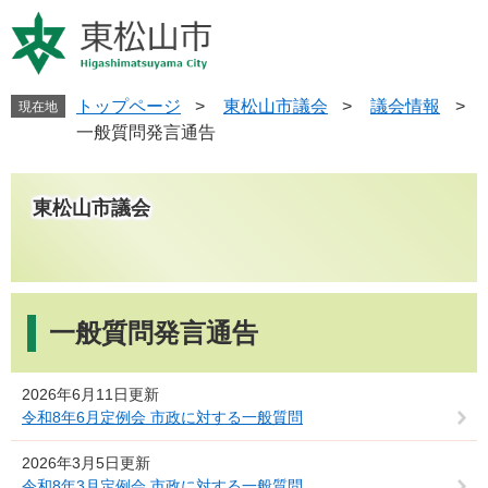
ペ
メ
ー
ニ
ジ
ュ
の
ー
先
を
トップページ
>
東松山市議会
>
議会情報
>
現在地
頭
飛
一般質問発言通告
で
ば
す
し
。
て
東松山市議会
本
文
へ
本
文
一般質問発言通告
2026年6月11日更新
令和8年6月定例会 市政に対する一般質問
2026年3月5日更新
令和8年3月定例会 市政に対する一般質問