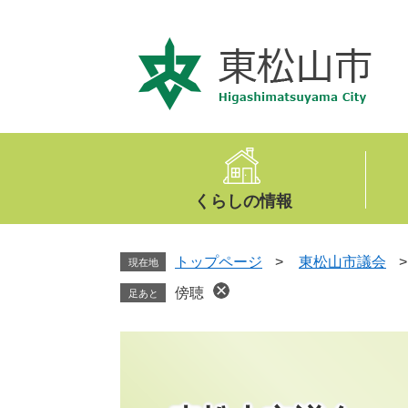
ペ
メ
ー
ニ
ジ
ュ
の
ー
先
を
頭
飛
で
ば
す
し
。
て
くらしの情報
本
文
へ
トップページ
>
東松山市議会
現在地
傍聴
足あと