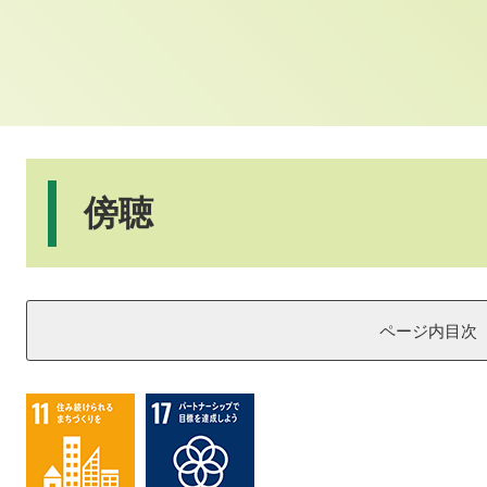
本
文
傍聴
ページ内目次