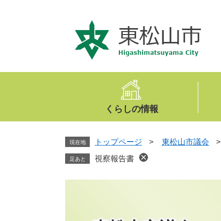
ペ
メ
ー
ニ
ジ
ュ
の
ー
先
を
頭
飛
で
ば
す
し
。
て
くらしの情報
本
文
へ
トップページ
>
東松山市議会
現在地
視察報告書
足あと