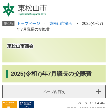
ペ
メ
ー
ニ
ジ
ュ
の
ー
先
を
トップページ
>
東松山市議会
>
2025(令和7)
現在地
頭
飛
年7月議長の交際費
で
ば
す
し
。
て
東松山市議会
本
文
へ
本
文
2025(令和7)年7月議長の交際費
ページ内目次
ページID：0045467