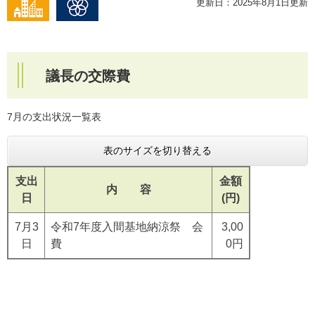
更新日：2025年8月1日更新
議長の交際費
7月の支出状況一覧表
表のサイズを切り替える
支出
金額
内 容
日
(円)
7月3
令和7年度入間基地納涼祭 会
3,00
日
費
0円