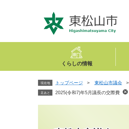
ペ
メ
ー
ニ
ジ
ュ
の
ー
先
を
頭
飛
で
ば
す
し
。
て
くらしの情報
本
文
へ
トップページ
>
東松山市議会
現在地
2025(令和7)年5月議長の交際費
足あと