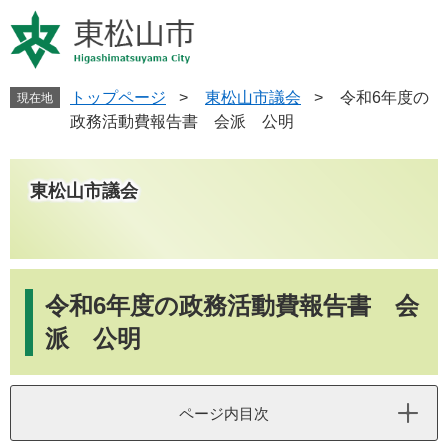
ペ
メ
ー
ニ
ジ
ュ
の
ー
先
を
トップページ
>
東松山市議会
>
令和6年度の
現在地
頭
飛
政務活動費報告書 会派 公明
で
ば
す
し
。
て
東松山市議会
本
文
へ
本
文
令和6年度の政務活動費報告書 会
派 公明
ページ内目次