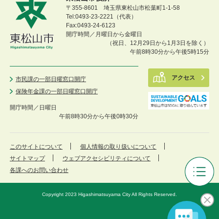
〒355-8601 埼玉県東松山市松葉町1-1-58
Tel:0493-23-2221（代表）
Fax:0493-24-6123
開庁時間／月曜日から金曜日
（祝日、12月29日から1月3日を除く）
午前8時30分から午後5時15分
アクセス
市民課の一部日曜窓口開庁
保険年金課の一部日曜窓口開庁
開庁時間／
日曜日
午前8時30分から午後0時30分
このサイトについて
個人情報の取り扱いについて
サイトマップ
ウェブアクセシビリティについて
各課へのお問い合わせ
東
松
Copyright 2023 Higashimatsuyama City All Rights Reserved.
山
市
議