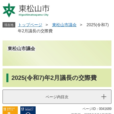
ペ
メ
ー
ニ
ジ
ュ
の
ー
先
を
トップページ
>
東松山市議会
>
2025(令和7)
現在地
頭
飛
年2月議長の交際費
で
ば
す
し
。
て
東松山市議会
本
文
へ
本
文
2025(令和7)年2月議長の交際費
ページ内目次
ページID：0041689