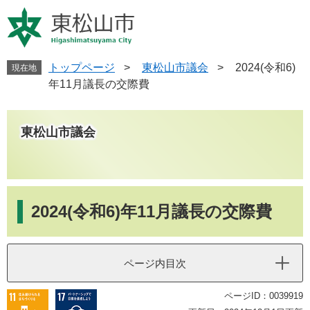
ペ
メ
ー
ニ
ジ
ュ
の
ー
先
を
トップページ
>
東松山市議会
>
2024(令和6)
現在地
頭
飛
年11月議長の交際費
で
ば
す
し
。
て
東松山市議会
本
文
へ
本
文
2024(令和6)年11月議長の交際費
ページ内目次
ページID：0039919