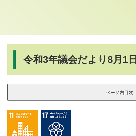
本
文
令和3年議会だより8月1
ページ内目次