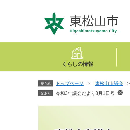
ペ
メ
ー
ニ
ジ
ュ
の
ー
先
を
頭
飛
で
ば
す
し
。
て
くらしの情報
本
文
へ
トップページ
>
東松山市議会
現在地
令和3年議会だより8月1日号
足あと