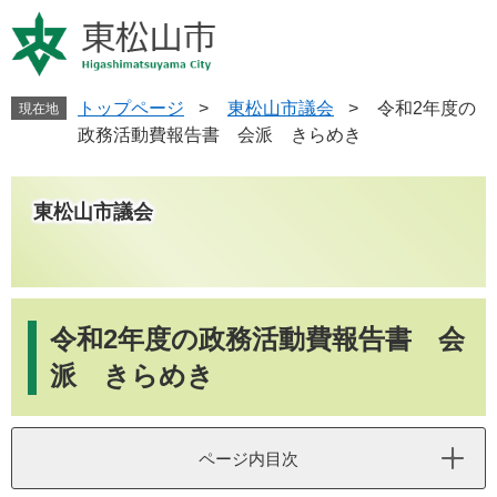
ペ
メ
ー
ニ
ジ
ュ
の
ー
先
を
トップページ
>
東松山市議会
>
令和2年度の
現在地
頭
飛
政務活動費報告書 会派 きらめき
で
ば
す
し
。
て
東松山市議会
本
文
へ
本
文
令和2年度の政務活動費報告書 会
派 きらめき
ページ内目次