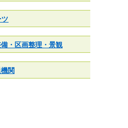
ーツ
整備・区画整理・景観
通機関