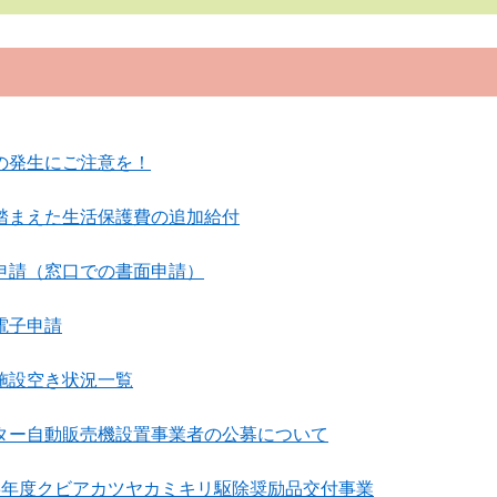
の発生にご注意を！
踏まえた生活保護費の追加給付
申請（窓口での書面申請）
電子申請
施設空き状況一覧
ター自動販売機設置事業者の公募について
8年度クビアカツヤカミキリ駆除奨励品交付事業