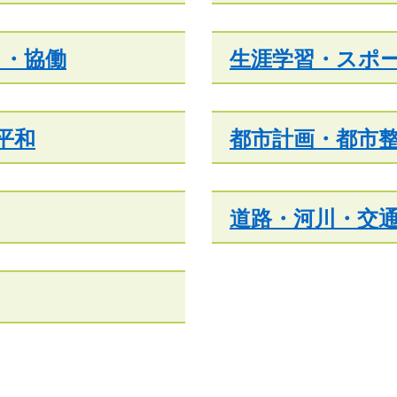
ィ・協働
生涯学習・スポ
平和
都市計画・都市
道路・河川・交