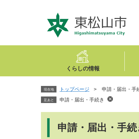
ペ
メ
ー
ニ
ジ
ュ
の
ー
先
を
頭
飛
で
ば
す
し
。
て
くらしの情報
本
文
へ
トップページ
>
申請・届出・手
現在地
申請・届出・手続き
足あと
本
文
申請・届出・手続