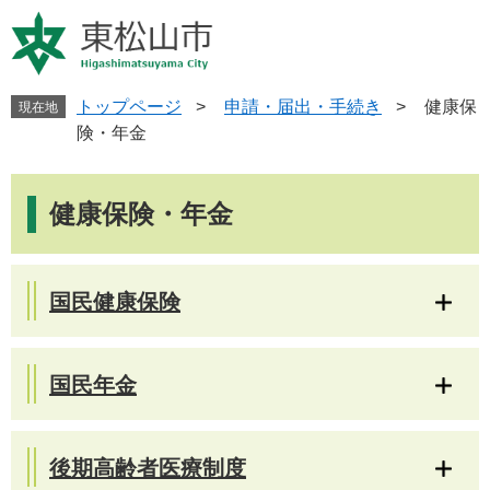
ペ
メ
ー
ニ
ジ
ュ
の
ー
先
を
トップページ
>
申請・届出・手続き
>
健康保
現在地
頭
飛
険・年金
で
ば
す
し
本
。
て
文
健康保険・年金
本
文
へ
国民健康保険
国民年金
後期高齢者医療制度