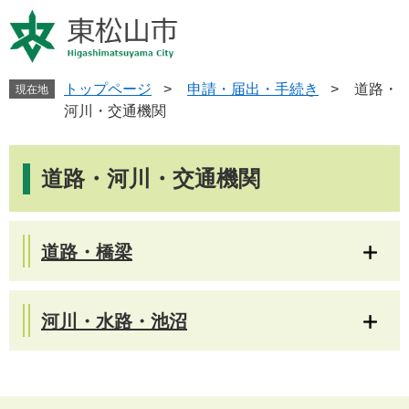
ペ
メ
ー
ニ
ジ
ュ
の
ー
先
を
トップページ
>
申請・届出・手続き
>
道路・
現在地
頭
飛
河川・交通機関
で
ば
す
し
本
。
て
文
道路・河川・交通機関
本
文
へ
道路・橋梁
河川・水路・池沼