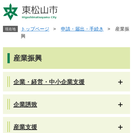
ペ
メ
ー
ニ
ジ
ュ
の
ー
先
を
トップページ
>
申請・届出・手続き
>
産業振
現在地
頭
飛
興
で
ば
す
し
本
。
て
文
産業振興
本
文
へ
企業・経営・中小企業支援
企業誘致
産業支援