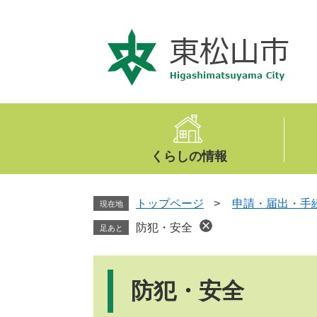
ペ
メ
ー
ニ
ジ
ュ
の
ー
先
を
頭
飛
で
ば
す
し
。
て
くらしの情報
本
文
へ
トップページ
>
申請・届出・手
現在地
防犯・安全
足あと
本
文
防犯・安全