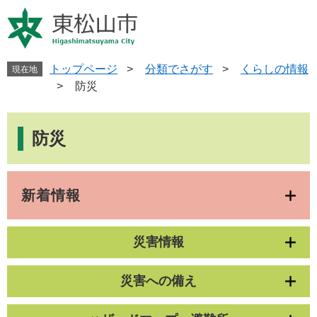
ペ
メ
ー
ニ
ジ
ュ
の
ー
先
を
トップページ
>
分類でさがす
>
くらしの情報
現在地
頭
飛
>
防災
で
ば
す
し
本
。
て
文
防災
本
文
へ
新着情報
災害情報
災害への備え