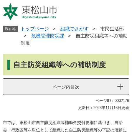
ペ
メ
ー
ニ
ジ
ュ
の
ー
先
を
トップページ
>
組織でさがす
>
市民生活部
現在地
頭
飛
>
危機管理防災課
>
自主防災組織等への補助
で
ば
制度
す
し
。
て
本
本
文
自主防災組織等への補助制度
文
へ
ページ内目次
ページID：0002176
更新日：2023年11月16日更新
市では、東松山市自主防災組織等補助金交付要綱に基づき、自治
会・行政区等を単位として組織した自主防災組織等の下記の活動に