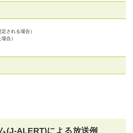
想定される場合）
た場合）
J-ALERT)による放送例