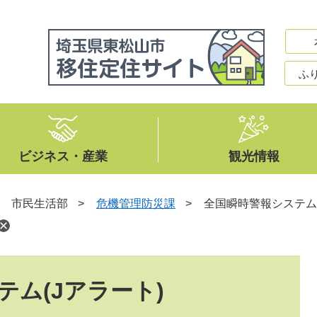
ふ
ビジネス・産業
観光情報
>
市民生活部
>
危機管理防災課
>
全国瞬時警報システム(
ム(Jアラート)