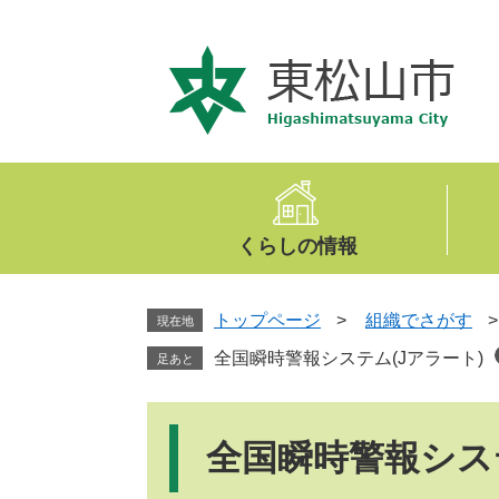
ペ
メ
ー
ニ
ジ
ュ
の
ー
先
を
頭
飛
で
ば
す
し
。
て
くらしの情報
本
文
へ
トップページ
>
組織でさがす
現在地
全国瞬時警報システム(Jアラート)
足あと
本
文
全国瞬時警報システ