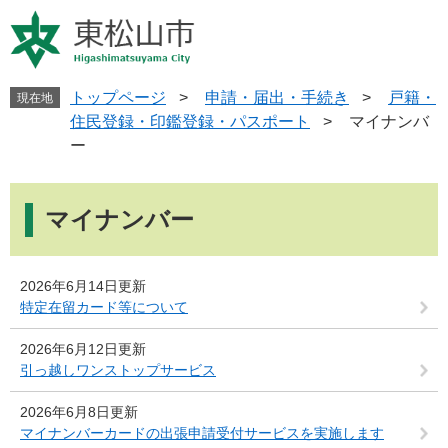
ペ
メ
ー
ニ
ジ
ュ
の
ー
先
を
トップページ
>
申請・届出・手続き
>
戸籍・
現在地
頭
飛
住民登録・印鑑登録・パスポート
>
マイナンバ
で
ば
ー
す
し
。
て
本
本
文
マイナンバー
文
へ
2026年6月14日更新
特定在留カード等について
2026年6月12日更新
引っ越しワンストップサービス
2026年6月8日更新
マイナンバーカードの出張申請受付サービスを実施します