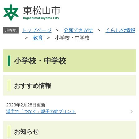
ペ
メ
ー
ニ
ジ
ュ
の
ー
先
を
トップページ
>
分類でさがす
>
くらしの情報
現在地
頭
飛
>
教育
>
小学校・中学校
で
ば
す
し
本
。
て
文
小学校・中学校
本
文
へ
おすすめ情報
2023年2月28日更新
漢字で「つなぐ」親子の絆プリント
お知らせ