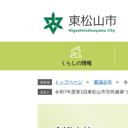
ペ
メ
ー
ニ
ジ
ュ
の
ー
先
を
頭
飛
で
ば
す
し
。
て
くらしの情報
本
文
へ
トップページ
>
審議会等
>
令
現在地
令和7年度第1回東松山市市民健康づ
足あと