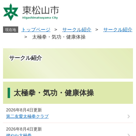
ペ
メ
ー
ニ
ジ
ュ
の
ー
先
を
トップページ
>
サークル紹介
>
サークル紹介
現在地
頭
飛
>
太極拳・気功・健康体操
で
ば
す
し
。
て
サークル紹介
本
文
へ
本
文
太極拳・気功・健康体操
2026年8月4日更新
第二友愛太極拳クラブ
2026年8月4日更新
健やか太極拳