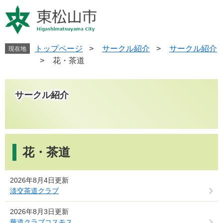
ペ
メ
ー
ニ
ジ
ュ
の
ー
先
を
トップページ
>
サークル紹介
>
サークル紹介
現在地
頭
飛
>
花・茶道
で
ば
す
し
。
て
サークル紹介
本
文
へ
本
文
花・茶道
2026年8月4日更新
淡交茶道クラブ
2026年8月3日更新
華道クラブコスモス