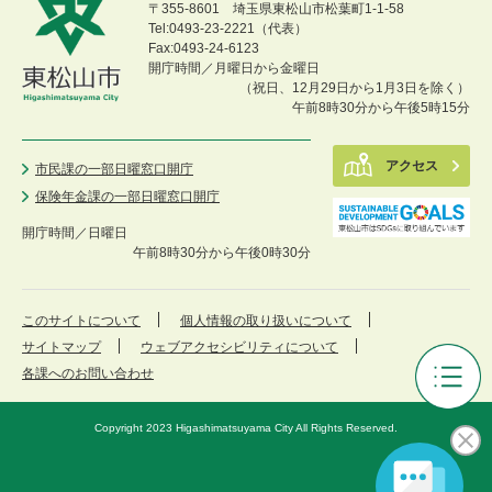
〒355-8601 埼玉県東松山市松葉町1-1-58
Tel:0493-23-2221（代表）
Fax:0493-24-6123
開庁時間／月曜日から金曜日
（祝日、12月29日から1月3日を除く）
午前8時30分から午後5時15分
アクセス
市民課の一部日曜窓口開庁
保険年金課の一部日曜窓口開庁
開庁時間／
日曜日
午前8時30分から午後0時30分
このサイトについて
個人情報の取り扱いについて
サイトマップ
ウェブアクセシビリティについて
各課へのお問い合わせ
サ
ー
Copyright 2023 Higashimatsuyama City All Rights Reserved.
ク
ル
紹