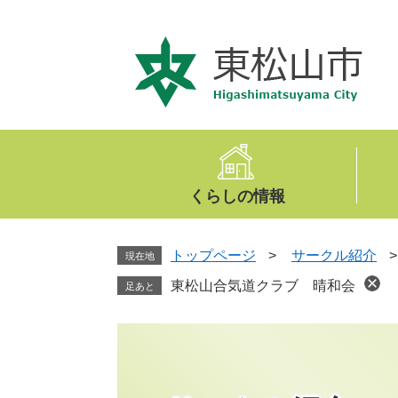
ペ
メ
ー
ニ
ジ
ュ
の
ー
先
を
頭
飛
で
ば
す
し
。
て
くらしの情報
本
文
へ
トップページ
>
サークル紹介
現在地
東松山合気道クラブ 晴和会
足あと