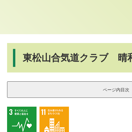
本
文
東松山合気道クラブ 晴
ページ内目次