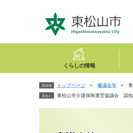
ペ
メ
ー
ニ
ジ
ュ
の
ー
先
を
頭
飛
で
ば
す
し
。
て
くらしの情報
本
文
へ
トップページ
>
審議会等
>
東
現在地
東松山市介護保険運営協議会 認知
足あと