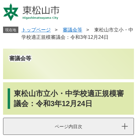
ペ
メ
ー
ニ
ジ
ュ
の
ー
先
を
トップページ
>
審議会等
>
東松山市立小・中
現在地
頭
飛
学校適正規模審議会：令和3年12月24日
で
ば
す
し
。
て
審議会等
本
文
へ
本
文
東松山市立小・中学校適正規模審
議会：令和3年12月24日
ページ内目次