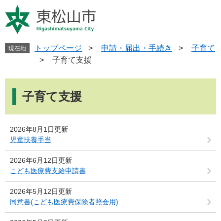
ペ
メ
ー
ニ
ジ
ュ
の
ー
先
を
トップページ
>
申請・届出・手続き
>
子育て
現在地
頭
飛
>
子育て支援
で
ば
す
し
本
。
て
文
子育て支援
本
文
へ
2026年8月1日更新
児童扶養手当
2026年6月12日更新
こども医療費支給申請書
2026年5月12日更新
同意書(こども医療費保険者照会用)