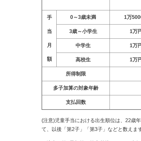
0～3歳未満
1万50
手
当
3歳～小学生
1万
月
中学生
1万
額
高校生
1万
所得制限
多子加算の対象年齢
支払回数
(注意)児童手当における出生順位は、22
て、以後「第2子」「第3子」などと数えま