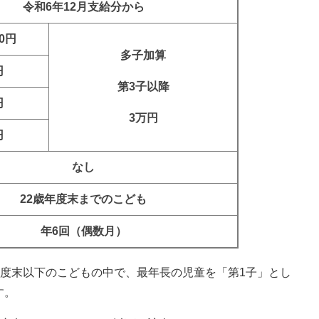
令和6年12月支給分から
00円
多子加算
円
第3子以降
円
3万円
円
なし
22歳年度末までのこども
年6回（偶数月）
歳年度末以下のこどもの中で、最年長の児童を「第1子」とし
す。