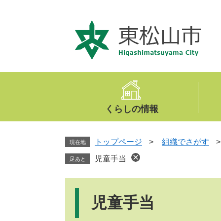
ペ
メ
ー
ニ
ジ
ュ
の
ー
先
を
頭
飛
で
ば
す
し
。
て
くらしの情報
本
文
へ
トップページ
>
組織でさがす
現在地
児童手当
足あと
本
文
児童手当