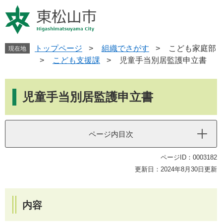
ペ
メ
ー
ニ
ジ
ュ
の
ー
先
を
トップページ
>
組織でさがす
>
こども家庭部
現在地
頭
飛
>
こども支援課
>
児童手当別居監護申立書
で
ば
す
し
本
。
て
文
児童手当別居監護申立書
本
文
へ
ページ内目次
ページID：0003182
更新日：2024年8月30日更新
内容