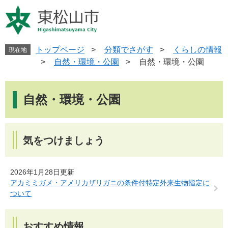
ペ
メ
ー
ニ
ジ
ュ
の
ー
先
を
トップページ
>
分類でさがす
>
くらしの情報
現在地
頭
飛
>
自然・環境・公園
>
自然・環境・公園
で
ば
す
し
本
。
て
文
自然・環境・公園
本
文
へ
気をつけましょう
2026年1月28日更新
アカミミガメ・アメリカザリガニの条件付特定外来生物指定に
ついて
おすすめ情報