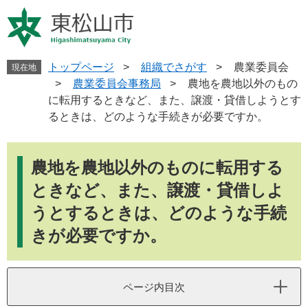
ペ
メ
ー
ニ
ジ
ュ
の
ー
先
を
トップページ
>
組織でさがす
>
農業委員会
現在地
頭
飛
>
農業委員会事務局
>
農地を農地以外のもの
で
ば
に転用するときなど、また、譲渡・貸借しようとす
す
し
るときは、どのような手続きが必要ですか。
。
て
本
本
文
文
農地を農地以外のものに転用する
へ
ときなど、また、譲渡・貸借しよ
うとするときは、どのような手続
きが必要ですか。
ページ内目次