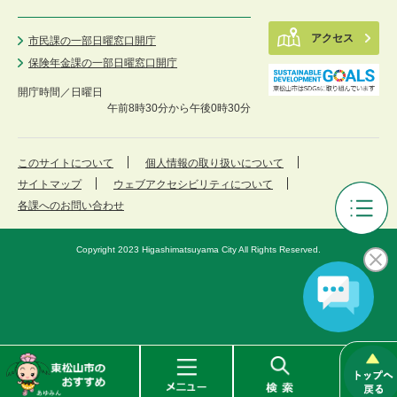
アクセス
市民課の一部日曜窓口開庁
保険年金課の一部日曜窓口開庁
開庁時間／
日曜日
午前8時30分から午後0時30分
このサイトについて
個人情報の取り扱いについて
サイトマップ
ウェブアクセシビリティについて
各課へのお問い合わせ
審
議
Copyright 2023 Higashimatsuyama City All Rights Reserved.
会
等
メ
ニ
ュ
ー
東
メ
検
松
ニ
索
山
ュ