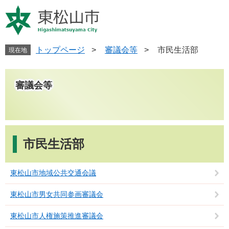
ペ
メ
ー
ニ
ジ
ュ
の
ー
先
を
トップページ
>
審議会等
>
市民生活部
現在地
頭
飛
で
ば
す
し
審議会等
。
て
本
文
へ
本
文
市民生活部
東松山市地域公共交通会議
東松山市男女共同参画審議会
東松山市人権施策推進審議会